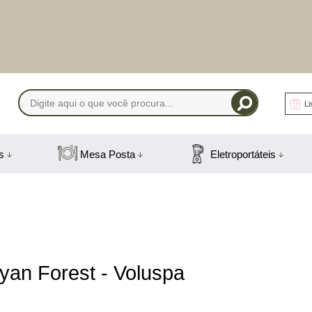
Li
-1408
s
Mesa Posta
Eletroportáteis
) 991831408
mail.com
yan Forest - Voluspa