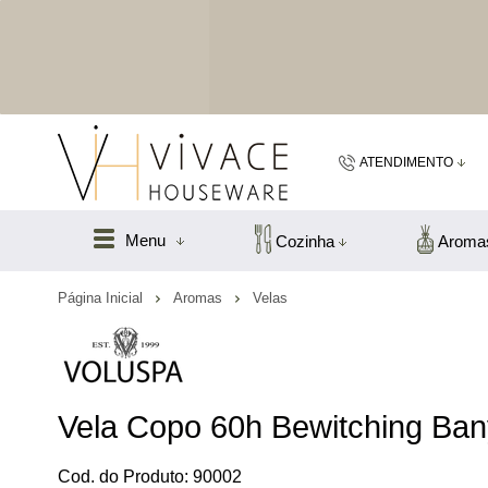
ATENDIMENTO
(48) 99183
Menu
Cozinha
Aroma
(48
Página Inicial
Aromas
Velas
vivacefloripa@hot
Vela Copo 60h Bewitching Ban
Cod. do Produto: 90002