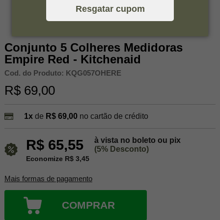
Resgatar cupom
Conjunto 5 Colheres Medidoras
Empire Red - Kitchenaid
Cod. do Produto: KQG057OHERE
R$ 69,00
1x
de
R$ 69,00
no cartão de crédito
à vista no boleto ou pix
R$ 65,55
(5% Desconto)
Economize R$ 3,45
Mais formas de pagamento
COMPRAR