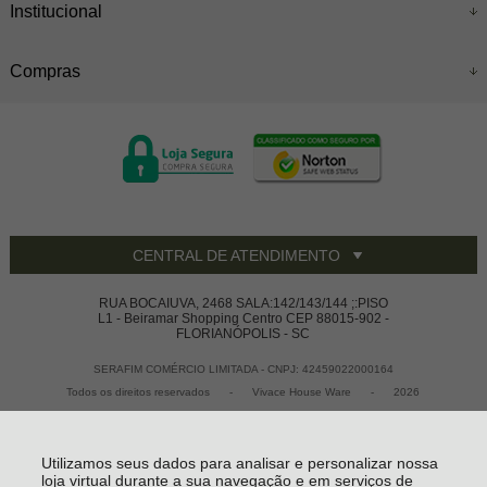
Institucional
Compras
CENTRAL DE ATENDIMENTO
RUA BOCAIUVA, 2468 SALA:142/143/144 ;:PISO
L1 - Beiramar Shopping Centro CEP 88015-902 -
FLORIANÓPOLIS - SC
SERAFIM COMÉRCIO LIMITADA - CNPJ: 42459022000164
Todos os direitos reservados
-
Vivace House Ware
-
2026
Utilizamos seus dados para analisar e personalizar nossa
loja virtual durante a sua navegação e em serviços de