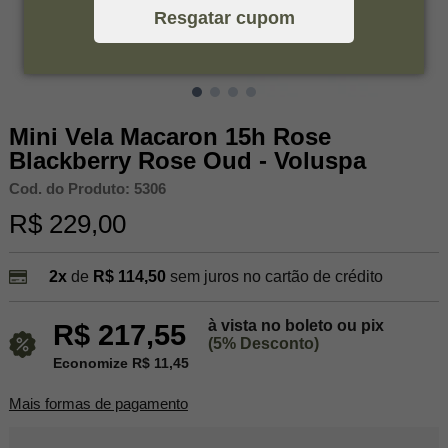
Resgatar cupom
Mini Vela Macaron 15h Rose
Blackberry Rose Oud - Voluspa
Cod. do Produto: 5306
R$ 229,00
2x
de
R$ 114,50
sem juros no cartão de crédito
à vista no boleto ou pix
R$ 217,55
(5% Desconto)
Economize R$ 11,45
Mais formas de pagamento