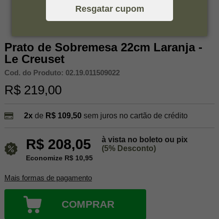
Resgatar cupom
Prato de Sobremesa 22cm Laranja -
Le Creuset
Cod. do Produto: 02.19.011509022
R$ 219,00
2x
de
R$ 109,50
sem juros no cartão de crédito
à vista no boleto ou pix
R$ 208,05
(5% Desconto)
Economize R$ 10,95
Mais formas de pagamento
COMPRAR