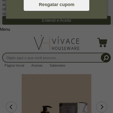
Resgatar cupom
autoriza a coletar tais informações através do cookies e
utilizá-las para estas finalidades. Em caso de dúvidas,
acesse nossa
Política de Privacidade
Entendi e Aceito
Menu
Página Inicial
Aromas
Sabonetes