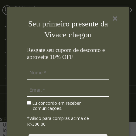
Olá Visitante!
Acesse sua conta e pedidos
Seu primeiro presente da
Página Inicial
Vivace chegou
Quem Somos
Resgate seu cupom de desconto e
Como Comprar
aproveite 10% OFF
Fale Conosco
Lista de Presentes
Eu concordo em receber
comunicações.
*Válido para compras acima de
x
Filtre sua Pesquisa:
R$300,00.
Utilizamos seus dados para analisar e personalizar nossa
loja virtual durante a sua navegação e em serviços de
terceiros parceiros. Ao navegar pela loja virtual, você nos