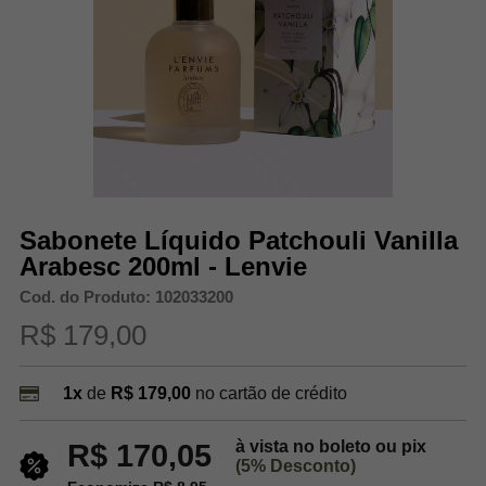
Sabonete Líquido Patchouli Vanilla
Arabesc 200ml - Lenvie
Cod. do Produto: 102033200
R$ 179,00
1x
de
R$ 179,00
no cartão de crédito
à vista no boleto ou pix
R$ 170,05
(5% Desconto)