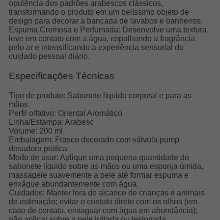
opulência dos padrões arabescos clássicos,
transformando o produto em um belíssimo objeto de
design para decorar a bancada de lavabos e banheiros.
Espuma Cremosa e Perfumada: Desenvolve uma textura
leve em contato com a água, espalhando a fragrância
pelo ar e intensificando a experiência sensorial do
cuidado pessoal diário.
Especificações Técnicas
Tipo de produto: Sabonete líquido corporal e para as
mãos
Perfil olfativo: Oriental Aromático
Linha/Estampa: Arabesc
Volume: 200 ml
Embalagem: Frasco decorado com válvula pump
dosadora prática
Modo de usar: Aplique uma pequena quantidade do
sabonete líquido sobre as mãos ou uma esponja úmida,
massageie suavemente a pele até formar espuma e
enxágue abundantemente com água.
Cuidados: Manter fora do alcance de crianças e animais
de estimação; evitar o contato direto com os olhos (em
caso de contato, enxaguar com água em abundância);
não aplicar sobre a pele irritada ou lesionada.