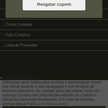
Página Inicial
Resgatar cupom
Quem Somos
Como Comprar
Fale Conosco
Lista de Presentes
x
Filtre sua Pesquisa:
Utilizamos seus dados para analisar e personalizar nossa
loja virtual durante a sua navegação e em serviços de
terceiros parceiros. Ao navegar pela loja virtual, você nos
autoriza a coletar tais informações através do cookies e
utilizá-las para estas finalidades. Em caso de dúvidas,
acesse nossa
Política de Privacidade