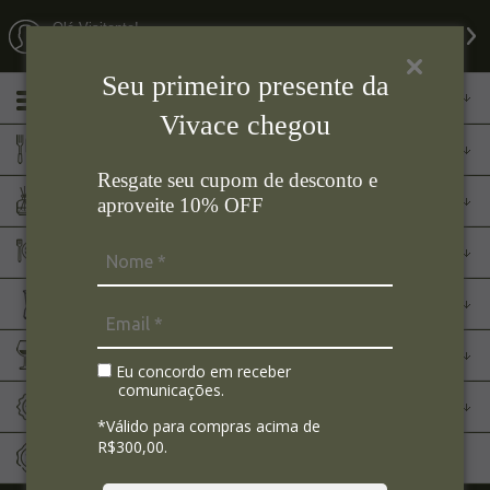
Olá Visitante!
Acesse sua conta e pedidos
Seu primeiro presente da
Menu
Vivace chegou
Cozinha
Resgate seu cupom de desconto e
Aromas
aproveite 10% OFF
Mesa Posta
Eletroportáteis
Bar
Eu concordo em receber
comunicações.
Marcas
*Válido para compras acima de
R$300,00.
Sale