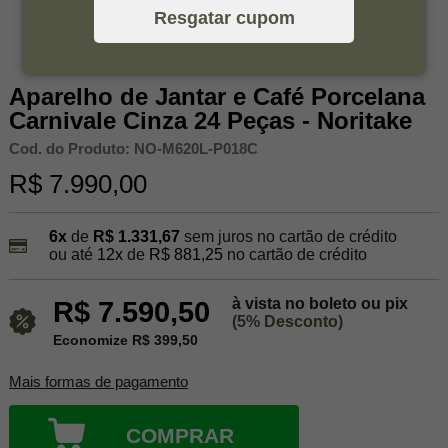
Resgatar cupom
Aparelho de Jantar e Café Porcelana
Carnivale Cinza 24 Peças - Noritake
Cod. do Produto: NO-M620L-P018C
R$ 7.990,00
6x
de
R$ 1.331,67
sem juros no cartão de crédito
ou até
12x
de
R$ 881,25
no cartão de crédito
à vista no boleto ou pix
R$ 7.590,50
(5% Desconto)
Economize R$ 399,50
Mais formas de pagamento
COMPRAR