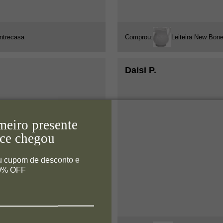
ntrecasa
Comprou:
Leiteira New Bone
Daisi P.
meiro presente
ce chegou
u cupom de desconto e
10% OFF