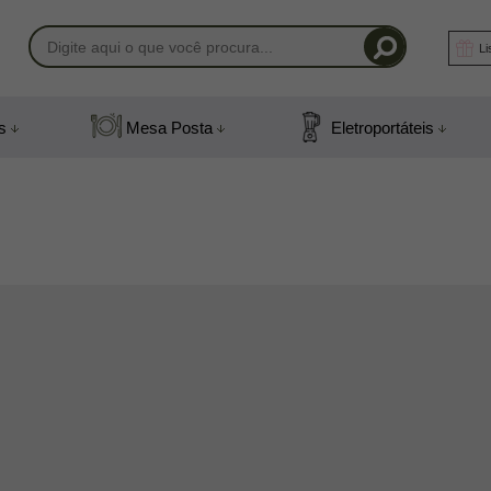
Li
-1408
s
Mesa Posta
Eletroportáteis
) 991831408
mail.com