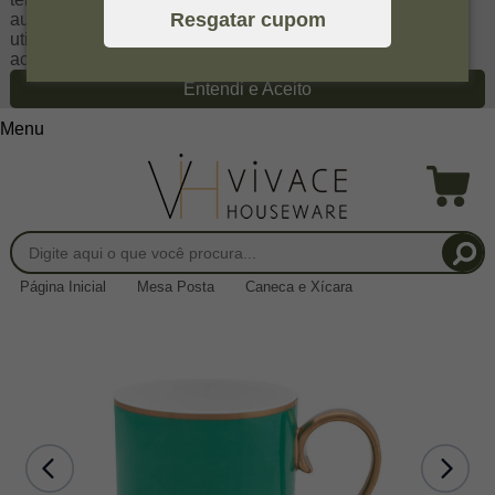
Resgatar cupom
autoriza a coletar tais informações através do cookies e
utilizá-las para estas finalidades. Em caso de dúvidas,
acesse nossa
Política de Privacidade
Entendi e Aceito
Menu
Página Inicial
Mesa Posta
Caneca e Xícara