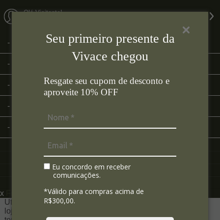
Olá Visitante!
Acesse sua conta e pedidos
Seu primeiro presente da
Página Inicial
Vivace chegou
Quem Somos
Resgate seu cupom de desconto e
Como Comprar
aproveite 10% OFF
Fale Conosco
Lista de Presentes
Eu concordo em receber
comunicações.
*Válido para compras acima de
x
Filtre sua Pesquisa:
R$300,00.
Utilizamos seus dados para analisar e personalizar nossa
loja virtual durante a sua navegação e em serviços de
terceiros parceiros. Ao navegar pela loja virtual, você nos