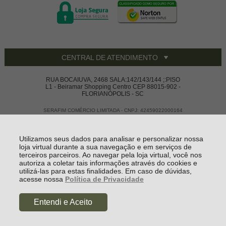
CENTRAL DE ATENDIMENTO
RUA BOCAIUVA, 2468 SALA:142/143/144 ;:PISO
L1 - Beiramar Shopping Centro CEP 88015-902 -
FLORIANÓPOLIS - SC
SERAFIM COMÉRCIO LIMITADA - CNPJ: 42459022000164
Todos os direitos reservados
-
Vivace House Ware
-
2026
Utilizamos seus dados para analisar e personalizar nossa
loja virtual durante a sua navegação e em serviços de
terceiros parceiros. Ao navegar pela loja virtual, você nos
autoriza a coletar tais informações através do cookies e
utilizá-las para estas finalidades. Em caso de dúvidas,
acesse nossa
Política de Privacidade
Entendi e Aceito
R$ 2.355,05
à vista no boleto ou pix
(5% Desconto)
Economize
R$ 123,95
Comprar