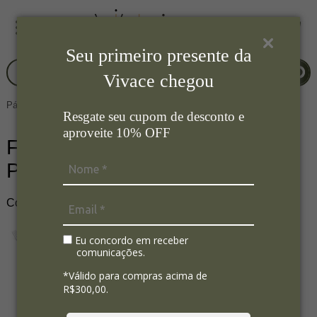
Seu primeiro presente da
Vivace chegou
Página Inicial
Mesa Posta
Faqueiro Completo / Talheres
Resgate seu cupom de desconto e
aproveite 10% OFF
Faqueiro sem Estojo Lace 101
Peças - St. James
Cod. do Produto: CPCI.2.LAC.101
Eu concordo em receber
comunicações.
*Válido para compras acima de
R$300,00.