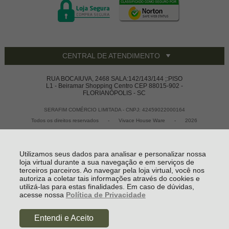
CENTRAL DE ATENDIMENTO
RUA BOCAIUVA, 2468 SALA:142/143/144 ;:PISO
L1 - Beiramar Shopping Centro CEP 88015-902 -
FLORIANÓPOLIS - SC
SERAFIM COMÉRCIO LIMITADA - CNPJ: 42459022000164
Todos os direitos reservados
-
Vivace House Ware
-
2026
Utilizamos seus dados para analisar e personalizar nossa
loja virtual durante a sua navegação e em serviços de
terceiros parceiros. Ao navegar pela loja virtual, você nos
autoriza a coletar tais informações através do cookies e
utilizá-las para estas finalidades. Em caso de dúvidas,
acesse nossa
Política de Privacidade
R$ 4.891,55
Entendi e Aceito
à vista no boleto ou pix