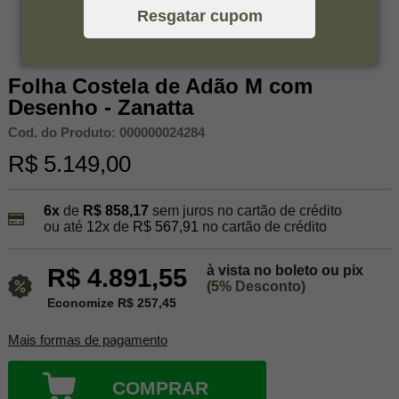
Resgatar cupom
Folha Costela de Adão M com
Desenho - Zanatta
Cod. do Produto: 000000024284
R$ 5.149,00
6x
de
R$ 858,17
sem juros no cartão de crédito
ou até
12x
de
R$ 567,91
no cartão de crédito
à vista no boleto ou pix
R$ 4.891,55
(5% Desconto)
Economize R$ 257,45
Mais formas de pagamento
COMPRAR