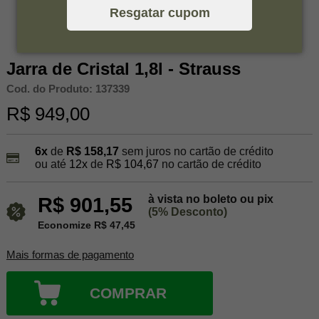
Resgatar cupom
Jarra de Cristal 1,8l - Strauss
Cod. do Produto: 137339
R$ 949,00
6x
de
R$ 158,17
sem juros no cartão de crédito
ou até
12x
de
R$ 104,67
no cartão de crédito
à vista no boleto ou pix
R$ 901,55
(5% Desconto)
Economize R$ 47,45
Mais formas de pagamento
COMPRAR