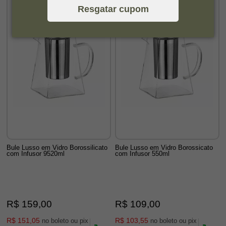
Resgatar cupom
Bule Lusso em Vidro Borossilicato
Bule Lusso em Vidro Borossicato
com Infusor 9520ml
com Infusor 550ml
R$ 159,00
R$ 109,00
R$ 151,05
R$ 103,55
no boleto ou pix
no boleto ou pix