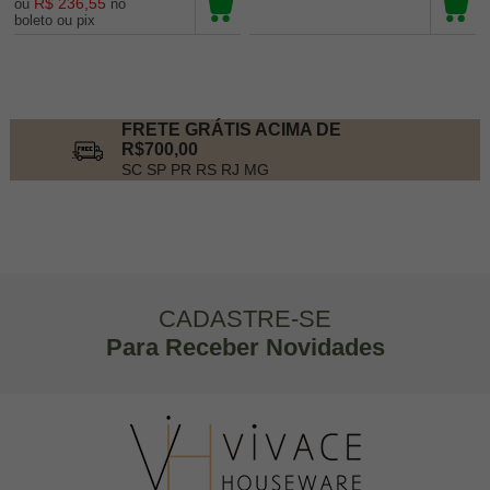
R$ 236,55
ou
no
boleto ou pix
2
Produtos
FRETE GRÁTIS ACIMA DE
R$700,00
SC SP PR RS RJ MG
CADASTRE-SE
Para Receber Novidades