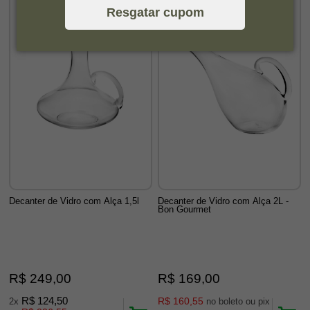
Resgatar cupom
Decanter de Vidro com Alça 1,5l
Decanter de Vidro com Alça 2L -
Bon Gourmet
R$ 249,00
R$ 169,00
R$ 124,50
R$ 160,55
2x
no boleto ou pix