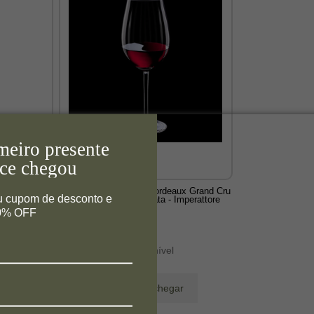
meiro presente
ce chegou
210ml 2
Taças de Cristal para Bordeaux Grand Cru
u cupom de desconto e
re
690ml 6 Peças Selo Prata - Imperattore
10% OFF
Produto Indisponível
Avise-me quando chegar