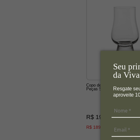
Seu pri
da Viva
Copo de Cristal Single Malt 
Resgate se
Peças Selo Prata - Imperatto
aproveite 
R$ 199,00
R$ 189,05
no boleto ou pix