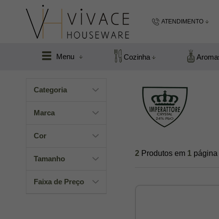
ATENDIMENTO
(48) 99183
Menu
Cozinha
Aroma
(48
Categoria
vivacefloripa@hot
Marca
Cor
2
Produtos em
1
página
Tamanho
Faixa de Preço