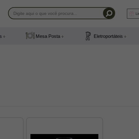
Li
-1408
s
Mesa Posta
Eletroportáteis
) 991831408
mail.com