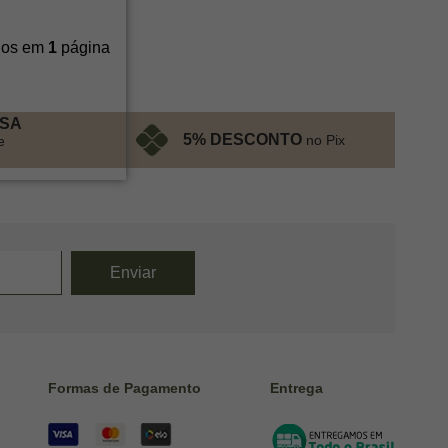
ídos em
1
página
ESA
5% DESCONTO
no Pix
e
Formas de Pagamento
Entrega