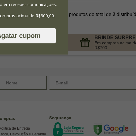
o em receber comunicações.
Mostrando
1 - 2
produtos do total de
2
distribu
compras acima de R$300,00.
sgatar cupom
BRINDE SURPR
PARCELAMENTO
Em compras acima d
no Cartão de Crédito
R$700
Segurança
ompras
Política de Entrega
Troca, Devolução e Garantia