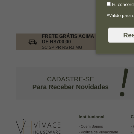
Eu concord
*Válido para 
Re
FRETE GRÁTIS ACIMA
DE R$700,00
SC SP PR RS RJ MG
CADASTRE-SE
Para Receber Novidades
Institucional
C
Quem Somos
Política de Privacidade