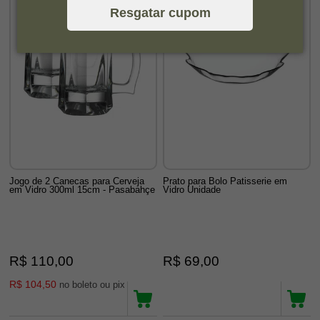
Resgatar cupom
Jogo de 2 Canecas para Cerveja
Prato para Bolo Patisserie em
em Vidro 300ml 15cm - Pasabahçe
Vidro Unidade
R$ 110,00
R$ 69,00
R$ 104,50
no boleto ou pix