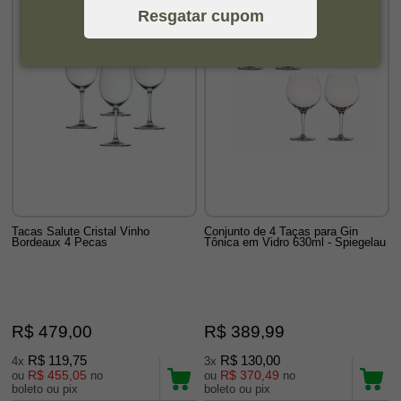
Resgatar cupom
Tacas Salute Cristal Vinho
Conjunto de 4 Taças para Gin
Bordeaux 4 Pecas
Tônica em Vidro 630ml - Spiegelau
R$ 479,00
R$ 389,99
R$ 119,75
R$ 130,00
4x
3x
R$ 455,05
R$ 370,49
ou
no
ou
no
boleto ou pix
boleto ou pix