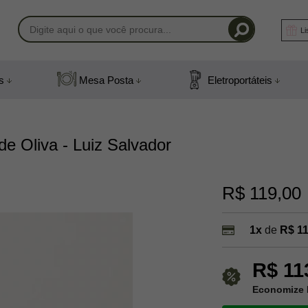
Li
-1408
s
Mesa Posta
Eletroportáteis
) 991831408
mail.com
e Oliva - Luiz Salvador
R$ 119,00
1x
de
R$ 11
R$ 11
Economize 