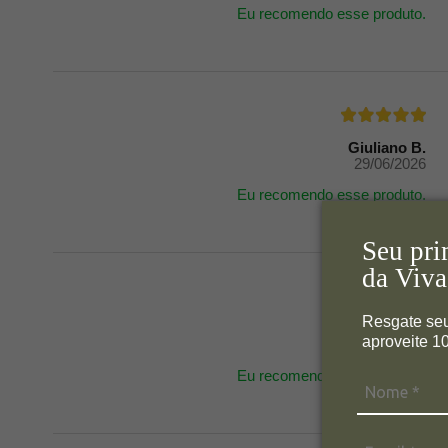
Eu recomendo esse produto.
Giuliano B.
29/06/2026
Eu recomendo esse produto.
Seu pri
da Viva
Resgate se
Anônimo
aproveite 
29/06/2026
Eu recomendo esse produto.