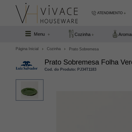
ATENDIMENTO
(48) 99183
Menu
Cozinha
Aroma
(48
Página Inicial
Cozinha
Prato Sobremesa
vivacefloripa@hot
Prato Sobremesa Folha Verd
Cod. do Produto: PJ34T1183