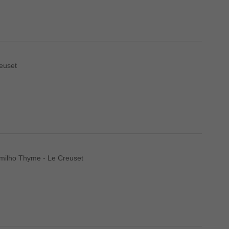
euset
omilho Thyme - Le Creuset