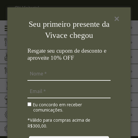
Olá Visitante!
Acesse sua conta e pedidos
Seu primeiro presente da
Menu
Vivace chegou
Cozinha
Resgate seu cupom de desconto e
Aromas
aproveite 10% OFF
Mesa Posta
Eletroportáteis
Bar
Eu concordo em receber
comunicações.
Marcas
*Válido para compras acima de
R$300,00.
Sale