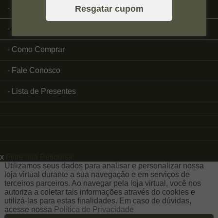
Página Inicial
Resgatar cupom
Quem Somos
Como Comprar
Fale Conosco
Lista de Presentes
x
Filtre sua Pesquisa:
Utilizamos seus dados para analisar e personalizar nossa
loja virtual durante a sua navegação e em serviços de
terceiros parceiros. Ao navegar pela loja virtual, você nos
autoriza a coletar tais informações através do cookies e
utilizá-las para estas finalidades. Em caso de dúvidas,
acesse nossa
Política de Privacidade