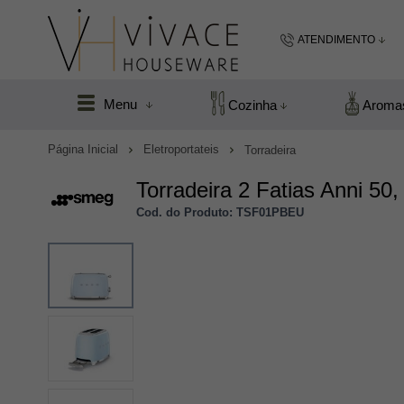
ATENDIMENTO
(48) 99183
Menu
Cozinha
Aroma
(48
Página Inicial
Eletroportateis
Torradeira
vivacefloripa@hot
Torradeira 2 Fatias Anni 50
Cod. do Produto: TSF01PBEU