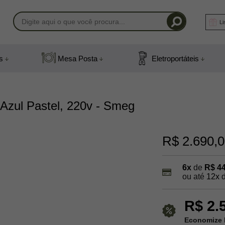
Li
-1408
s
Mesa Posta
Eletroportáteis
) 991831408
mail.com
, Azul Pastel, 220v - Smeg
R$ 2.690,
6x
de
R$ 4
ou até
12x
R$ 2.
Economize 