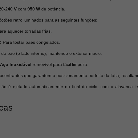
20-240 V
com
950 W
de potência.
otões retroiluminados para as seguintes funções:
ra aquecer torradas frias.
:
Para tostar pães congelados.
do pão (o lado interno), mantendo o exterior macio.
Aço Inoxidável
removível para fácil limpeza.
centrantes que garantem o posicionamento perfeito da fatia, result
ão é ejetado automaticamente no final do ciclo, com a alavanca lev
icas