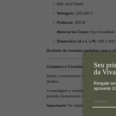
Cor:
Azul Pastel
Voltagem:
220-240 V
Potência:
950 W
Material do Corpo:
Aço Inoxidável
Dimensões (A x L x P):
198 x 310
Desfrute de torradas perfeitas com o c
Seu pri
Cuidados e Considerações:
da Viva
Nosso compromisso é garantir que seu 
destino.
Resgate se
aproveite 
A montagem e instalação dos produtos nã
produto diretamente com o fabricante par
Importante:
Os objetos decorativos exibi