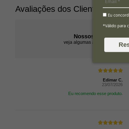
Avaliações dos Clientes
Eu concord
*Válido para 
Nossos clientes fal
veja algumas avaliações de pro
Re
Edimar C.
23/07/2026
Eu recomendo esse produto.