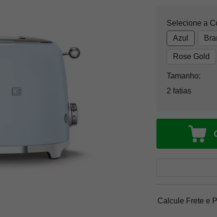
Selecione a C
Azul
Bra
Rose Gold
Tamanho:
2 fatias
Calcule Frete e 