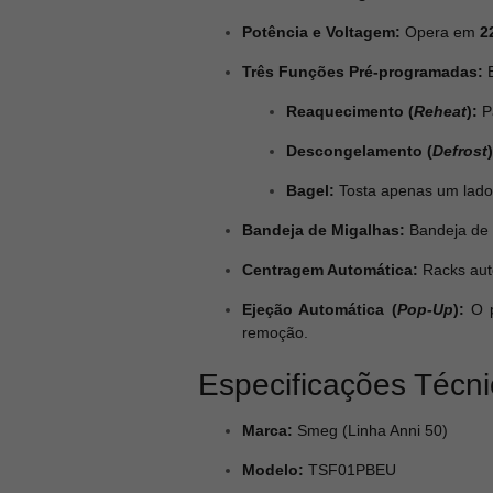
Potência e Voltagem:
Opera em
2
Três Funções Pré-programadas:
B
Reaquecimento (
Reheat
):
Pa
Descongelamento (
Defrost
)
Bagel:
Tosta apenas um lado 
Bandeja de Migalhas:
Bandeja de
Centragem Automática:
Racks auto
Ejeção Automática (
Pop-Up
):
O p
remoção.
Especificações Técn
Marca:
Smeg (Linha Anni 50)
Modelo:
TSF01PBEU