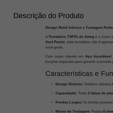
Descrição do Produto
Design Retrô Icônico e Tostagem Perfe
A
Torradeira TSF01 da Smeg
é o ícone d
Azul Pastel
, esta torradeira não é apen
você gosta.
Com corpo robusto em
Aço Inoxidável
funções especiais para garantir a torrada
Características e Fu
Design Distinto:
Estética clássica
Capacidade:
Tosta
2 fatias de pã
Fendas Largas:
As fendas possu
Níveis de Tostagem:
Possui
6 nív