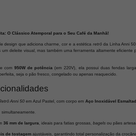
ita: O Clássico Atemporal para o Seu Café da Manhã!
e design que adiciona charme, cor e a estética
retrô
da Linha Anni 50
as um deleite visual, mas também uma ferramenta altamente eficiente 
e com
950W de potência
(em 220V), ela possui duas fendas larg
 perfeita, seja o pão fresco, congelado ou apenas reaquecido.
ncionalidades
Retrô Anni 50
em Azul Pastel, com corpo em
Aço Inoxidável Esmalta
o
simultaneamente.
em
36 mm de largura
, ideais para fatias grossas,
bagels
ou pães artesa
eis de tostagem
ajustáveis, garantindo total personalização da crocânc