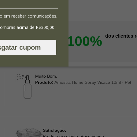
o em receber comunicações.
compras acima de R$300,00.
100%
dos clientes
am por nós!
dutos da nossa loja.
sgatar cupom
Muito Bom.
Produto:
Amostra Home Spray Vicace 10ml - Pet
Satisfação.
Produto excelente. Recomendo.