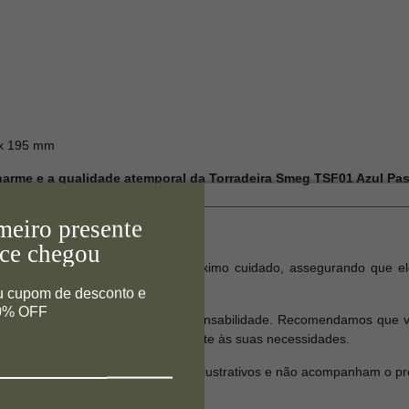
 x 195 mm
harme e a qualidade atemporal da Torradeira Smeg TSF01 Azul Pas
meiro presente
ce chegou
produto seja embalado com o máximo cuidado, assegurando que el
u cupom de desconto e
10% OFF
o estão incluídas em nossa responsabilidade. Recomendamos que ver
a garantir que ele atenda plenamente às suas necessidades.
dos nas fotos são apenas para fins ilustrativos e não acompanham o p