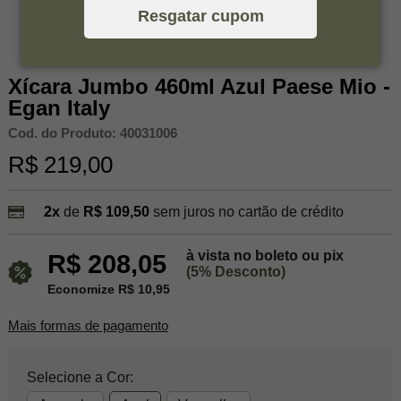
Resgatar cupom
Xícara Jumbo 460ml Azul Paese Mio -
Egan Italy
Cod. do Produto: 40031006
R$ 219,00
2x
de
R$ 109,50
sem juros no cartão de crédito
à vista no boleto ou pix
R$ 208,05
(5% Desconto)
Economize R$ 10,95
Mais formas de pagamento
Selecione a Cor: