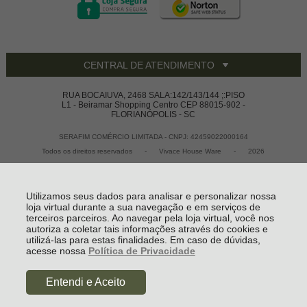
CENTRAL DE ATENDIMENTO
RUA BOCAIUVA, 2468 SALA:142/143/144 ;:PISO
L1 - Beiramar Shopping Centro CEP 88015-902 -
FLORIANÓPOLIS - SC
SERAFIM COMÉRCIO LIMITADA - CNPJ: 42459022000164
Todos os direitos reservados
-
Vivace House Ware
-
2026
Utilizamos seus dados para analisar e personalizar nossa
loja virtual durante a sua navegação e em serviços de
terceiros parceiros. Ao navegar pela loja virtual, você nos
autoriza a coletar tais informações através do cookies e
utilizá-las para estas finalidades. Em caso de dúvidas,
acesse nossa
Política de Privacidade
R$ 208,05
Entendi e Aceito
à vista no boleto ou pix
(5% Desconto)
COMPRAR