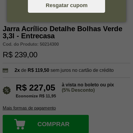
Resgatar cupom
Jarra Acrílico Detalhe Bolhas Verde
3,3l - Entrecasa
Cod. do Produto: 50214300
R$ 239,00
2x
de
R$ 119,50
sem juros no cartão de crédito
à vista no boleto ou pix
R$ 227,05
(5% Desconto)
Economize R$ 11,95
Mais formas de pagamento
COMPRAR