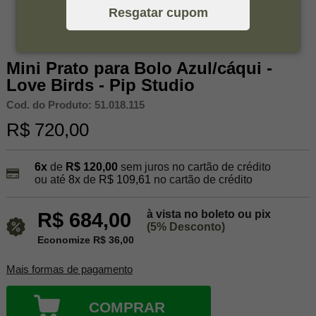
Resgatar cupom
Mini Prato para Bolo Azul/cáqui -
Love Birds - Pip Studio
Cod. do Produto: 51.018.115
R$ 720,00
6x
de
R$ 120,00
sem juros no cartão de crédito
ou até
8x
de
R$ 109,61
no cartão de crédito
à vista no boleto ou pix
R$ 684,00
(5% Desconto)
Economize R$ 36,00
Mais formas de pagamento
COMPRAR