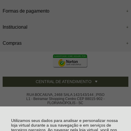
Formas de pagamento
Institucional
Compras
CENTRAL DE ATENDIMENTO
RUA BOCAIUVA, 2468 SALA:142/143/144 ;:PISO
L1 - Beiramar Shopping Centro CEP 88015-902 -
FLORIANÓPOLIS - SC
SERAFIM COMÉRCIO LIMITADA - CNPJ: 42459022000164
Todos os direitos reservados
-
Vivace House Ware
-
2026
Utilizamos seus dados para analisar e personalizar nossa
loja virtual durante a sua navegação e em serviços de
terceiros parceiros. Ao navegar pela loja virtual, você nos