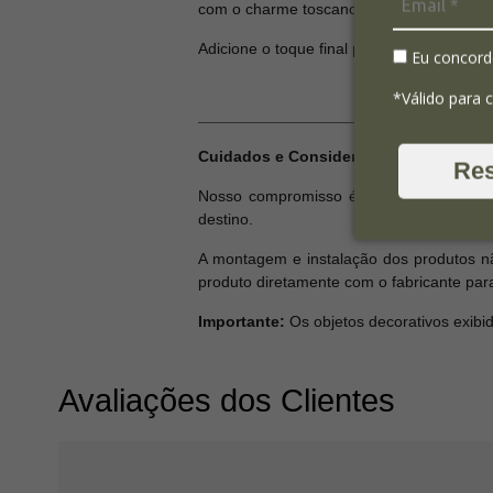
com o charme toscano.
Adicione o toque final perfeito às suas mas
Eu concord
*Válido para 
Cuidados e Considerações:
Re
Nosso compromisso é garantir que seu 
destino.
A montagem e instalação dos produtos nã
produto diretamente com o fabricante par
Importante:
Os objetos decorativos exibi
Avaliações dos Clientes