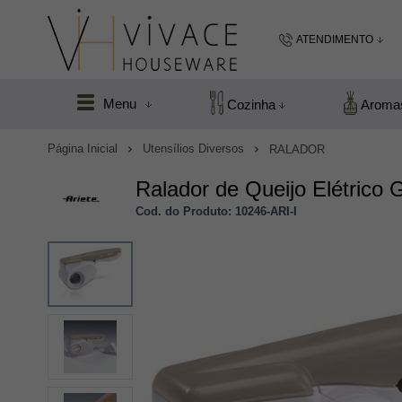
ATENDIMENTO
(48) 99183
Menu
Cozinha
Aroma
(48
Página Inicial
Utensílios Diversos
RALADOR
vivacefloripa@hot
Ralador de Queijo Elétrico G
Cod. do Produto: 10246-ARI-I