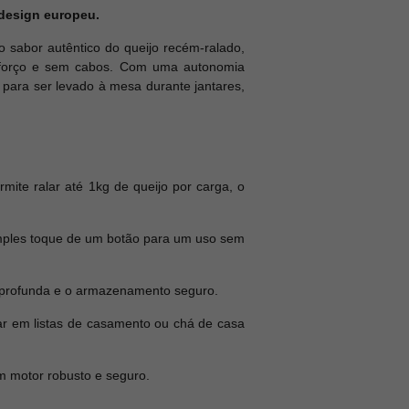
 design europeu.
o sabor autêntico do queijo recém-ralado,
 esforço e sem cabos. Com uma autonomia
o para ser levado à mesa durante jantares,
mite ralar até 1kg de queijo por carga, o
mples toque de um botão para um uso sem
a profunda e o armazenamento seguro.
ar em listas de casamento ou chá de casa
m motor robusto e seguro.