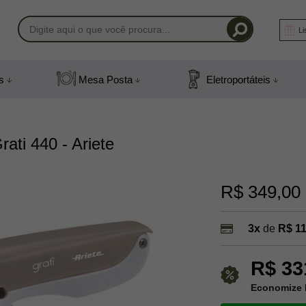
Li
-1408
s
Mesa Posta
Eletroportáteis
) 991831408
mail.com
rati 440 - Ariete
R$ 349,00
3x
de
R$ 11
R$ 33
Economize 