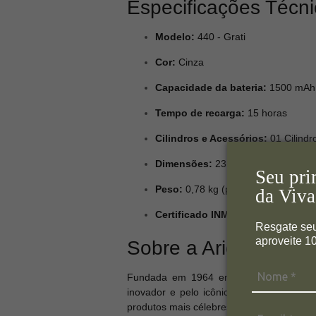
Especificações Técn
Modelo:
440 - Grati
Cor:
Cinza
Capacidade da bateria:
1500 mAh
Tempo de recarga:
15 horas
Cilindros e Acessórios:
01 Cilindr
Dimensões:
23,00 x 11,00 x 9,50 
Seu pri
Peso:
0,78 kg (produto) / 1,07 kg (c
da Viva
Certificado INMETRO:
BRA23/007
Resgate se
aproveite 
Sobre a Ariete
Fundada em 1964 em Florença, Itália, a
inovador e pelo icônico design "Made in
produtos mais célebres, personifica a mis