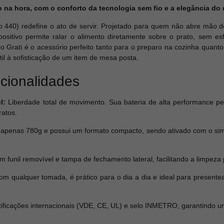
o na hora, com o conforto da tecnologia sem fio e a elegância do
lo 440) redefine o ato de servir. Projetado para quem não abre mão d
positivo permite ralar o alimento diretamente sobre o prato, sem
 o Grati é o acessório perfeito tanto para o preparo na cozinha quant
til à sofisticação de um item de mesa posta.
ncionalidades
l:
Liberdade total de movimento. Sua bateria de alta performance per
ratos.
apenas 780g e possui um formato compacto, sendo ativado com o si
 funil removível e tampa de fechamento lateral, facilitando a limpez
m qualquer tomada, é prático para o dia a dia e ideal para presente
tificações internacionais (VDE, CE, UL) e selo INMETRO, garantindo u