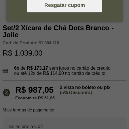
Resgatar cupom
Set/2 Xícara de Chá Dots Branco -
Jolie
Cod. do Produto: 51.004.119
R$ 1.039,00
6x
de
R$ 173,17
sem juros no cartão de crédito
ou até
12x
de
R$ 114,60
no cartão de crédito
à vista no boleto ou pix
R$ 987,05
(5% Desconto)
Economize R$ 51,95
Mais formas de pagamento
Selecione a Cor: