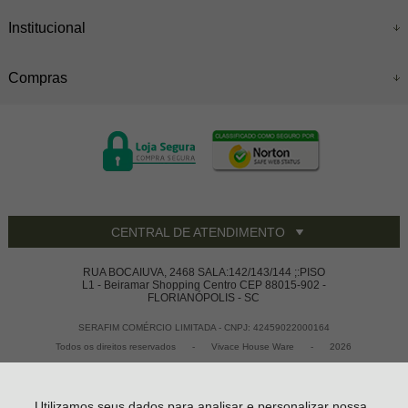
Institucional
Compras
CENTRAL DE ATENDIMENTO
RUA BOCAIUVA, 2468 SALA:142/143/144 ;:PISO
L1 - Beiramar Shopping Centro CEP 88015-902 -
FLORIANÓPOLIS - SC
SERAFIM COMÉRCIO LIMITADA - CNPJ: 42459022000164
Todos os direitos reservados
-
Vivace House Ware
-
2026
Utilizamos seus dados para analisar e personalizar nossa