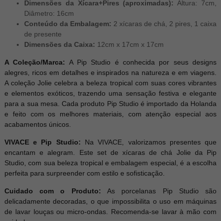
Dimensões da Xícara+Pires (aproximadas):
Altura: 7cm,
Diâmetro: 16cm
Conteúdo da Embalagem:
2 xícaras de chá, 2 pires, 1 caixa
de presente
Dimensões da Caixa:
12cm x 17cm x 17cm
A Coleção/Marca:
A Pip Studio é conhecida por seus designs
alegres, ricos em detalhes e inspirados na natureza e em viagens.
A coleção Jolie celebra a beleza tropical com suas cores vibrantes
e elementos exóticos, trazendo uma sensação festiva e elegante
para a sua mesa. Cada produto Pip Studio é importado da Holanda
e feito com os melhores materiais, com atenção especial aos
acabamentos únicos.
VIVACE e Pip Studio:
Na VIVACE, valorizamos presentes que
encantam e alegram. Este set de xícaras de chá Jolie da Pip
Studio, com sua beleza tropical e embalagem especial, é a escolha
perfeita para surpreender com estilo e sofisticação.
Cuidado com o Produto:
As porcelanas Pip Studio são
delicadamente decoradas, o que impossibilita o uso em máquinas
de lavar louças ou micro-ondas. Recomenda-se lavar à mão com